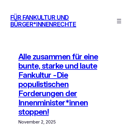
Zum
Inhalt
FÜR FANKULTUR UND
springen
BÜRGER*INNENRECHTE
Alle zusammen für eine
bunte, starke und laute
Fankultur -Die
populistischen
Forderungen der
Innenminister*innen
stoppen!
November 2, 2025